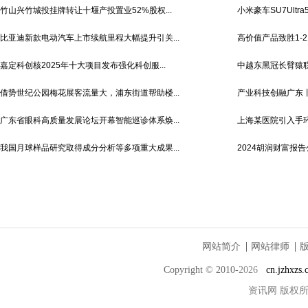
竹山兴竹城投挂牌转让十堰产投置业52%股权...
小米豪车SU7Ultra5
比亚迪新款电动汽车上市续航里程大幅提升引关...
高价值产品致胜1-2
嘉定科创核2025年十大项目发布强化科创服...
中越东黑冠长臂猿联
借势世纪公园梅花展客流量大，浦东街道帮助楼...
产业科技创融广东丨
广东省眼科高质量发展论坛开幕智能巡诊体系焕...
上海某医院引入手环
我国月球样品研究取得成分分析等多项重大成果...
2024胡润财富报告
网站简介
网站律师
Copyright © 2010-
2026
cn.jzhxzs
资讯网
版权所有