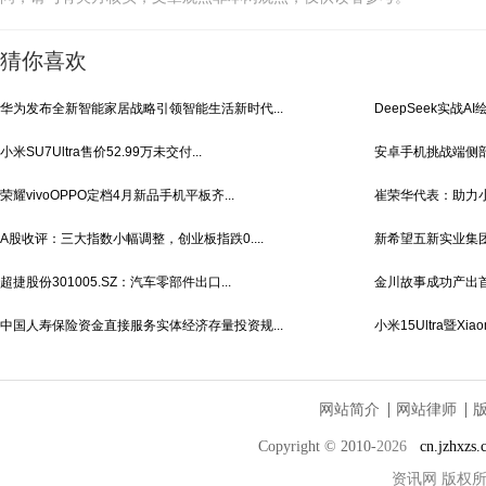
猜你喜欢
华为发布全新智能家居战略引领智能生活新时代...
DeepSeek实战A
小米SU7Ultra售价52.99万未交付...
安卓手机挑战端侧部署D
荣耀vivoOPPO定档4月新品手机平板齐...
崔荣华代表：助力小
A股收评：三大指数小幅调整，创业板指跌0....
新希望五新实业集团公
超捷股份301005.SZ：汽车零部件出口...
金川故事成功产出首
中国人寿保险资金直接服务实体经济存量投资规...
小米15Ultra暨Xiaom
网站简介
网站律师
Copyright © 2010-
2026
cn.jzhxzs
资讯网
版权所有